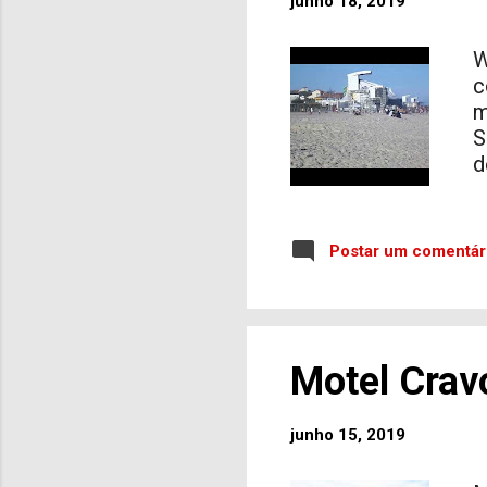
junho 18, 2019
e
n
W
e
c
m
S
d
C
c
a
Postar um comentár
e
Motel Crav
junho 15, 2019