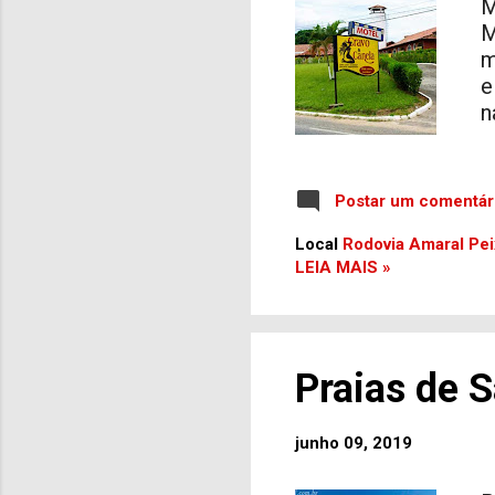
M
M
m
e
n
S
E
S
Postar um comentár
n
e
Local
Rodovia Amaral Pei
LEIA MAIS »
a
e
p
T
h
Praias de 
V
h
junho 09, 2019
1