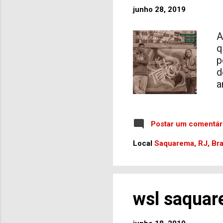
C
junho 28, 2019
S
c
A
c
q
m
p
d
a
c
p
q
Postar um comentár
B
f
Local
Saquarema, RJ, Bra
A
B
e
C
wsl saquar
c
d