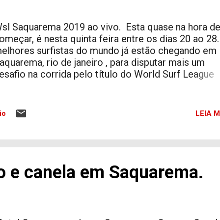
ventos, como os Jogos Olímpicos, Paraolímpicos,
ovo em Copacabana e o famoso Carnaval do Rio. E
sl Saquarema 2019 ao vivo. Esta quase na hora d
stão ag...
omeçar, é nesta quinta feira entre os dias 20 ao 28.
elhores surfistas do mundo já estão chegando em
aquarema, rio de janeiro , para disputar mais um
esafio na corrida pelo título do World Surf League
hampionship Tour nas ondas da Praia de Itaúna, qu
omeça na quinta-feira na capital nacional do surf. V
lgum erro ou gostaria de adicionar alguma sugestã
LEIA M
io
ssa matéria? Colabore
o e canela em Saquarema.