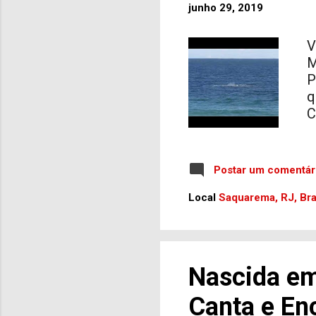
junho 29, 2019
V
M
P
q
C
Postar um comentár
Local
Saquarema, RJ, Bra
Nascida e
Canta e En