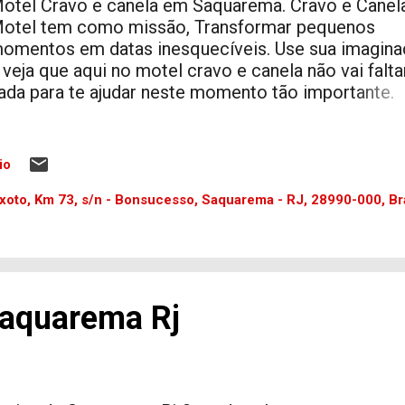
otel Cravo e canela em Saquarema. Cravo e Canel
otel tem como missão, Transformar pequenos
omentos em datas inesquecíveis. Use sua imagina
 veja que aqui no motel cravo e canela não vai falta
ada para te ajudar neste momento tão importante.
aiba mais sobre o motel Cravo e Canela de Saqua
ndereço: Rodovia Amaral Peixoto, Km 73, Bacaxá -
aquarema Telefone e ZAP (22) 26533460 Messen
io
o Facebook: m.me/motelcravoecanela 🚩Atenção
ntrar em contato com o Anunciante, diga que viu o
xoto, Km 73, s/n - Bonsucesso, Saquarema - RJ, 28990-000, Bra
núncio em nosso site. Suite executiva Suite execut
special Uma suite adaptada para cadeirantes Suite
residencial Plus 4 horas 397.00 Presidencial PLUS
oda espelhada Pole dance, fumaça, jogo de luzes,
idromassagem, sauna e claro né Piscininha AMOR
Saquarema Rj
ocê vai ficar de fora ??? Suite Luxo 2 horas: 89,98 
oras: 134,70 6 horas: 199,00 8 horas: 248,00 Pernoi
2 horas: 299,40