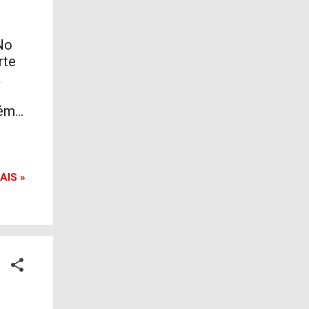
No
rte
a
m...
AIS »