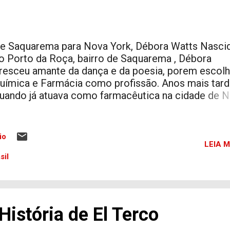
e Saquarema para Nova York, Débora Watts Nasci
o Porto da Roça, bairro de Saquarema , Débora
resceu amante da dança e da poesia, porem escol
uímica e Farmácia como profissão. Anos mais tard
uando já atuava como farmacêutica na cidade de 
ork, Débora decidiu apostar na carreira de cantora 
ncentivo do marido, o pianista John Allen Watts. D
assou vários anos cantando Bossa Nova, MPB e
io
amba, bem como o jazz Americano. Apaixonada pe
LEIA M
úsica brasileira, Débora ao cantar músicas america
sil
rocurava sempre fazê-las em ritmos brasileiro. Um
rtista com tanta preocupação em manter as suas
aízes não teve outro destino senão a de compor as
roprias músicas. E para a surprêsa da mesma, suas
istória de El Terco
omposicões trouxeram de volta o Maxixe, o Samb