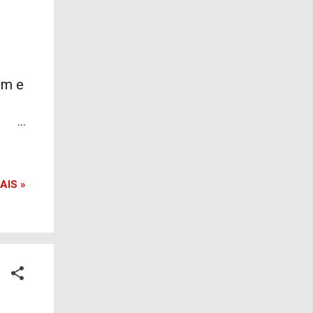
em e
les
s
AIS »
e
idos
ada
des