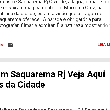
raias de Saquarema Rj O verde, a lagoa, o mar e o 
e misturam magicamente. Do Morro da Cruz, na
ntrada da cidade, esta é a visão que a Lagoa de
aquarema oferece . A parada é obrigatória para
otografar, filmar e admirar. É a natureza mostrando
ua exuberância. Lagoa de Jaconé Muito próxima d
ar e da montanha. É pura magia. O inicio ou final d
aquarema ? Sei la! Certamente é linda demais. La
LEIA M
io
ermelha Na realidade é um complexo lagunar,
reservado, com três pequenas lagoas cercadas po
anal. Possui vegetação de restinga, com destaque 
iversas espécies de vegetação. No seu entorno
m Saquarema Rj Veja Aqui
uncionava, com seus moinhos de vento, uma antiga
radicional salina. Praias Praia da Vila: ideal para q
s da Cidade
urte o centro e a agitação de bares e restaurantes.
guas limpas e com boas ondas, atrai banhistas e
raticantes de esportes radicais. Link para saber ma
obre 🔗 Praias de Saquarema ...
elhores Pousadas de Saquarema - RJ Saiba aqui