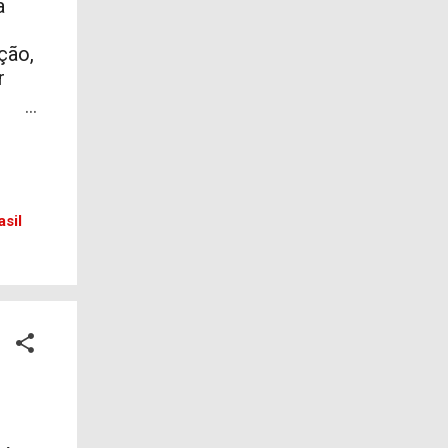
a
ção,
r
rema
ger
 ao
sil
iva
4
te