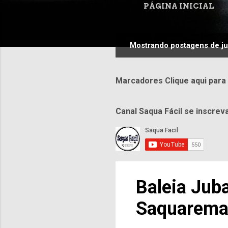
PÁGINA INICIAL
Mostrando postagens de j
P
o
s
Marcadores Clique aqui para
t
a
Canal Saqua Fácil se inscrev
g
e
n
s
Baleia Jub
Saquarem