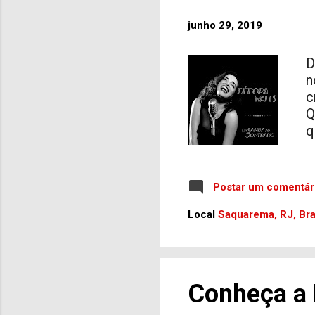
junho 29, 2019
D
n
c
Q
q
Y
i
p
Postar um comentár
S
m
Local
Saquarema, RJ, Bra
p
a
r
p
Conheça a H
c