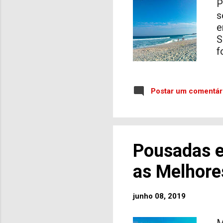
P
s
e
S
f
s
m
S
Postar um comentár
V
p
c
d
Pousadas e
f
t
as Melhore
c
Á
p
junho 08, 2019
s
M