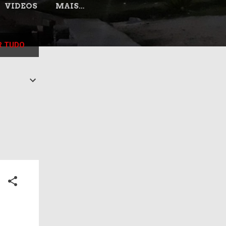
VIDEOS
MAIS…
 TUDO