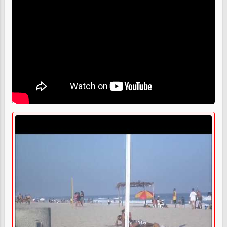
comentário abaixo. Pode ser elogiando
alguma Loja , ou até mesmo criticando
também . Favor não ofender ou usar
palavrões porque n...