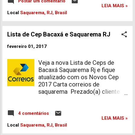
hora só pra Relaxar de vez em
Postar um comentário
LEIA MAIS »
quando. O mar aqui em nossa
Local
Saquarema, RJ, Brasil
cidade é um belo local para
relaxar e sair do estresse. Por
isso recomendamos fazer um
Lista de Cep Bacaxá e Saquarema RJ
passeio para tratar desse mal, e
não é só a Praia que pode ajudar,
fevereiro 01, 2017
temos cachoeiras e Locais
belíssimos em nossa Região, qui
Veja a nova Lista de Ceps de
tal sair um pouco para outras
Bacaxá Saquarema Rj e fique
cidades próximas ? que também
atualizado com os Novos Cep
tem variedades em opções para
2017 Carta correios de
o Lazer. Alo! turista, quem não
saquarema Prezado(a) cliente
conhece Saquarema tem que vir
O município de Saquarema -
conhecer Se para nós que já
RJ, a partir de 31/10/2016 ,
moramos desde sempre aqui e
passou a ter CEPs específicos
4 comentários
não enjoamos de nossa cidade,
LEIA MAIS »
para seus logradouros, ou seja,
imagina para quem não conhece
Local
Saquarema, RJ, Brasil
cada avenida, praça, rua, travessa,
ainda, vai se surpreender com a