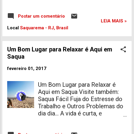
vai começar a esquentar e
vamos poder assistir de pertinho.
Para muitos surfistas da qui, será
Postar um comentário
LEIA MAIS »
uma ótima oportunidade de
Local
Saquarema - RJ, Brasil
começar a se profissionalizar
ainda mais nessa areá, e nós
estamos apostando em nossos
Um Bom Lugar para Relaxar é Aqui em
queridinhos de nossa cidade. O
Saqua
grande dia esta se aproximando e
estamos torcendo para ter ondas
fevereiro 01, 2017
incríveis e perfeitas, para deixar
todos nós maravilhados. Saiba
Um Bom Lugar para Relaxar é
mais em: ricosurf.com.br
Aqui em Saqua Visite também:
Saqua Fácil Fuja do Estresse do
Trabalho e Outros Problemas do
dia dia... A vida é curta, e
infelizmente os problemas não
são, então precisamos de uma