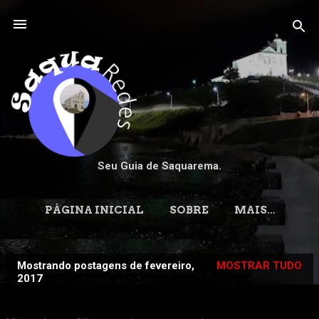
Pular para o conteúdo principal
Seu Guia de Saquarema.
PÁGINA INICIAL
SOBRE
MAIS…
Mostrando postagens de fevereiro,
MOSTRAR TUDO
P
2017
o
s