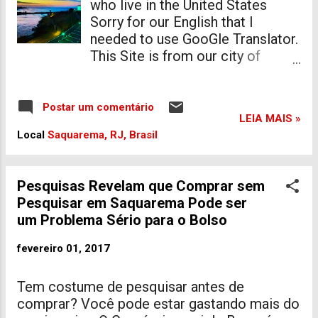
who live in the United States
Uma Frequência de 120 Hz, ISSO
Sorry for our English that I
Significa Que ELE E Capaz de
needed to use GooGle Translator.
reproduzir 120 Quadros por
This Site is from our city of
segundo. O Padrão brasileiro,
Saquarema, which is located in
Semelhante AO Japonês EO
Brazil. If you want to visit us, we
AMERICANO, adota Uma
are waiting for you, feel free to
Postar um comentário
frequência de 60 Hz e Múltiplos
LEIA MAIS »
see what you need. Help our
SEUS. Por Esse Motivo, E
Local
Saquarema, RJ, Brasil
Project, and Welcome. Share our
Comum vermos anúncios de TVs
Site, and comment too, thank you
COM Frequências de 120 Hz, 240
Hz, 480 Hz, etc. Entretanto, A
Pesquisas Revelam que Comprar sem
PARTIR da Página Outros
Pesquisar em Saquarema Pode ser
conversor TVs conseguem
um Problema Sério para o Bolso
Padrões, Como O de 24 Hz e
fevereiro 01, 2017
Múltiplos SEUS. Quanto Maior o
valor de Frequência de Uma TV,
Mais suave E U...
Tem costume de pesquisar antes de
comprar? Você pode estar gastando mais do