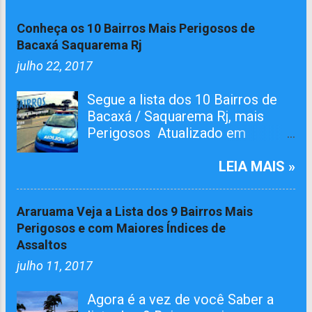
Conheça os 10 Bairros Mais Perigosos de
Bacaxá Saquarema Rj
julho 22, 2017
Segue a lista dos 10 Bairros de
Bacaxá / Saquarema Rj, mais
Perigosos Atualizado em
01/05/2026 O bairro RAIA teve
Tiroteiro essa semana, não esta
LEIA MAIS »
na lista mais já atualizamos aqui.
O Pelotão da 4ª Cia em ação
Araruama Veja a Lista dos 9 Bairros Mais
conjunta com agentes da 124º
Perigosos e com Maiores Índices de
Dp, realizaram várias incursões.
Assaltos
Afim de capturar MARGINAIS da
julho 11, 2017
lei e Reprimir O TRÁFICO DE
DROGAS nos seguintes bairros.
Agora é a vez de você Saber a
Grande Operações Policiais