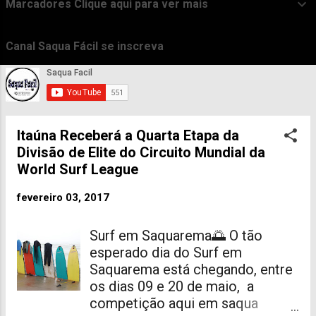
Marcadores Clique aqui para ver mais
t
a
Canal Saqua Fácil se inscreva
g
e
n
s
Itaúna Receberá a Quarta Etapa da
Divisão de Elite do Circuito Mundial da
World Surf League
fevereiro 03, 2017
Surf em Saquarema🌅 O tão
esperado dia do Surf em
Saquarema está chegando, entre
os dias 09 e 20 de maio, a
competição aqui em saqua