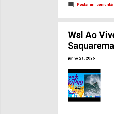
r
Postar um comentár
c
p
r
Wsl Ao Viv
Saquarema 
junho 21, 2026