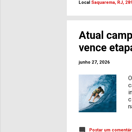
c
Local
Saquarema, RJ, 289
r
n
e
a
Atual camp
a
i
vence eta
v
o
junho 27, 2026
r
s
O
c
i
c
n
i
N
1
Postar um comentár