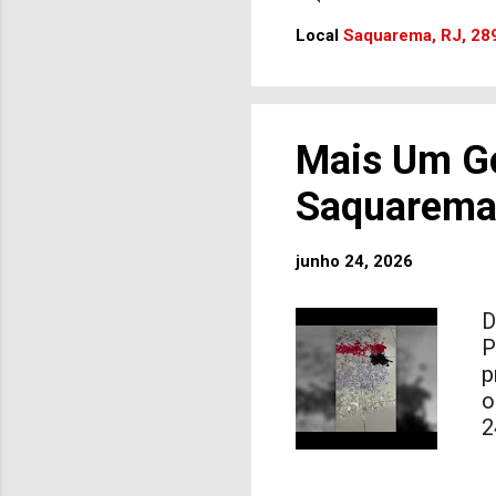
a
F
Local
Saquarema, RJ, 289
p
d
7
v
Mais Um Go
m
p
Saquarema
r
p
junho 24, 2026
(
D
P
p
o
2
u
e