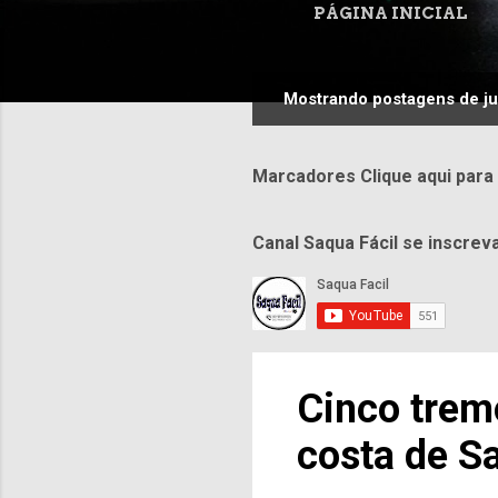
PÁGINA INICIAL
Mostrando postagens de j
P
o
s
Marcadores Clique aqui para
t
a
Canal Saqua Fácil se inscrev
g
e
n
s
Cinco trem
costa de S