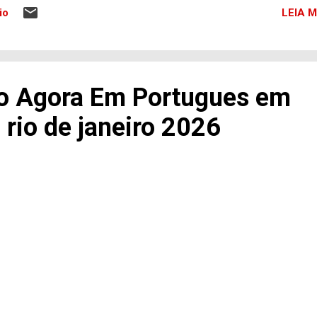
eforça o compromisso do 42º BPM no combate à
LEIA M
io
riminalidade e na preservação da segurança da
opulação de Saquarema e região. Presença, ação e
esultado.
o Agora Em Portugues em
rio de janeiro 2026