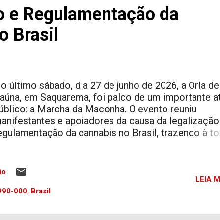
ismologia da Universidade de São Paulo (USP). A 
o e Regulamentação da
 coordenada pelo Observatório Nacional (ON/MCTI
om apoio do Serviço Geológico do Brasil
o Brasil
SGB/CPRM). Se...
o último sábado, dia 27 de junho de 2026, a Orla de
taúna, em Saquarema, foi palco de um importante a
úblico: a Marcha da Maconha. O evento reuniu
anifestantes e apoiadores da causa da legalização
egulamentação da cannabis no Brasil, trazendo à to
ebates essenciais sobre saúde pública, segurança,
ireitos individuais e políticas de drogas. Este artigo
xplora o contexto, os argumentos, as reações e o
io
ignificado dessa manifestação, que reflete uma pau
LEIA M
ada vez mais presente no cenário nacional. O Que F
90-000, Brasil
archa da Maconha em Saquarema? A Marcha da
aconha é um movimento que ocorre em diversas