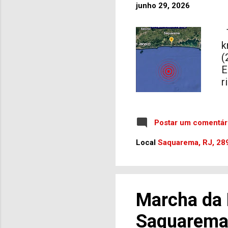
junho 29, 2026
T
k
(
E
r
r
c
l
Postar um comentár
B
o
Local
Saquarema, RJ, 289
o
s
m
m
Marcha da 
f
B
Saquarema