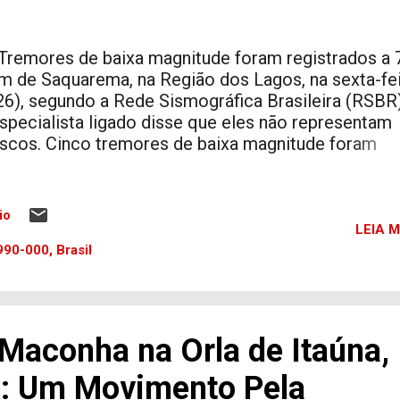
remores de baixa magnitude foram registrados a 
m de Saquarema, na Região dos Lagos, na sexta-fe
26), segundo a Rede Sismográfica Brasileira (RSBR)
specialista ligado disse que eles não representam
iscos. Cinco tremores de baixa magnitude foram
egistrados na costa do estado do Rio de Janeiro, a
erca de 75 quilômetros do município de Saquarema
ongo de sexta-feira (26), informou a Rede Sismográ
io
rasileira (RSBR). O maior abalo atingiu magnitude 2
LEIA M
correu às 8h58, no horário de Brasília. Ao longo do 
90-000, Brasil
utros quatro eventos sísmicos foram identificados
eguintes horários: 8h58 – magnitude 2,5; 12h15 –
agnitude 2,1; 12h18 – magnitude 1,7; 13h00 –
agnitude 2,1; 21h23 – magnitude 1,5. Os tremores
Maconha na Orla de Itaúna,
oram registrados pelas estações da Rede Sismográ
rasileira (RSBR) e analisados pelo Centro de
: Um Movimento Pela