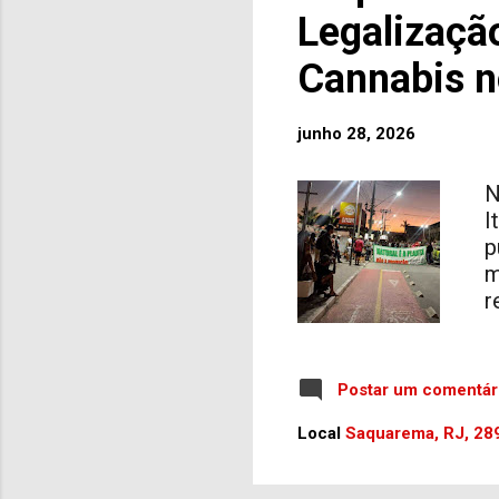
S
Legalizaçã
é
c
Cannabis n
(
junho 28, 2026
N
I
p
m
r
d
d
e
Postar um comentár
s
c
Local
Saquarema, RJ, 289
M
M