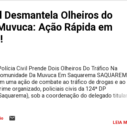
idades do Brasil e do mundo, reunindo pessoas qu
efendem a descriminalização, a legalização e a
il Desmantela Olheiros do
egulamentação da cannabis. Em Saquarema, a
anifestação aconteceu na Orla de Itaúna, um dos
 Muvuca: Ação Rápida em
ontos turísticos mais conhecidos da cidade, atrain
!
oradores locais, visitantes e ativistas. Durante a t
e sábado, os participantes caminharam pela orla
xibindo faixas, cartazes e men...
olícia Civil Prende Dois Olheiros Do Tráfico Na
omunidade Da Muvuca Em Saquarema SAQUARE
m uma ação de combate ao tráfico de drogas e ao
rime organizado, policiais civis da 124ª DP
Saquarema), sob a coordenação do delegado titular
ilson de Almeida , prenderam um homem de 37 ano
preenderam um adolescente de 16 anos na localid
onhecida como Muvuca, no bairro de Jaconé. A dup
io
cusada de atuar como " olheiro " para a facção
LEIA M