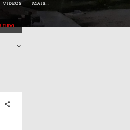
VIDEOS
MAIS…
 TUDO