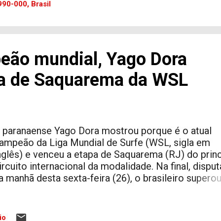
riminosa Comando Vermelho (CV), que domina a
90-000, Brasil
egião. ​A captura ocorreu durante diligências de roti
a noite desta sexta-feira (26). Ao passarem pela
ntrada da comunidade, os agentes desconfiaram d
titude dos dois indivíduos, que observavam
eão mundial, Yago Dora
tentamente os passos da equipe e repassavam
nformações em tempo real sobre a movimentação 
pa de Saquarema da WSL
iaturas para os traficantes locais. ​Durante a abord
s policiais revistaram os suspeitos e encontraram
ádio comunicador. O aparelho estava ligado e
intonizado na frequência exata uti...
 paranaense Yago Dora mostrou porque é o atual
ampeão da Liga Mundial de Surfe (WSL, sigla em
nglês) e venceu a etapa de Saquarema (RJ) do princ
ircuito internacional da modalidade. Na final, dispu
a manhã desta sexta-feira (26), o brasileiro supero
taliano Leonardo Fioravanti , novo líder da tempora
a somatória das duas melhores notas, Yago obtev
5.00. Logo na segunda onda, o paranaense encaixo
io