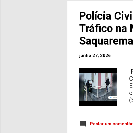
c
d
Polícia Civ
r
m
Tráfico na
p
Saquarema
m
d
e
junho 27, 2026
P
C
E
c
(
V
a
c
Postar um comentár
a