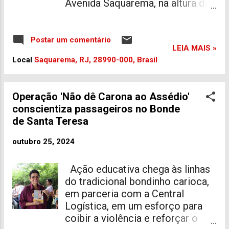
Avenida Saquarema, na altura do
Porto da Roça, deixou um jovem
universitário morto. A vítima —
identificado como Matheus
Postar um comentário
LEIA MAIS »
Henrique Cardoso Tavares de
Local
Saquarema, RJ, 28990-000, Brasil
Oliveira — era estudante
universitário, estava na moto e
morava no bairro de Barra Nova,
Operação 'Não dê Carona ao Assédio'
também em Saquarema. O jovem
conscientiza passageiros no Bonde
foi socorrido e apesar do
de Santa Teresa
esforço dos profissionais, não
resistiu. Matheus era conhecido
outubro 25, 2024
por ser um homem íntegro, de
muitos amigos e que sempre
Ação educativa chega às linhas
ajudava o próximo. O seu velório
do tradicional bondinho carioca,
será realizado na Capela do
em parceria com a Central
Cemitério de Sampaio Corrêa, às
Logística, em um esforço para
16h30min, nesta sexta-feira (24)
coibir a violência e reforçar o