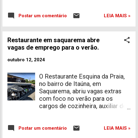
respeito entre passageiros
Após ações educativas em
terminais rodoviários
LEIA MAIS »
Postar um comentário
intermunicipais, rodovias
estaduais e na Central do Brasil, a
"Operação Não dê Carona ao
Restaurante em saquarema abre
Assédio", criada pelo Detro-RJ
vagas de emprego para o verão.
para combater a violência à
mulher e reforçar a importância
outubro 12, 2024
da voz ativa nas denúncias,
chegou ao tradicional bondinho
O Restaurante Esquina da Praia,
de Santa Teresa. A intervenção
no bairro de Itaúna, em
ocorreu nesta quinta-feira
Saquarema, abriu vagas extras
(24/10), reunindo a equipe da
com foco no verão para os
Ouvidoria do departamento e a
cargos de cozinheira, auxiliar de
Central Logística - órgãos
cozinha e garçom. Segundo a
vinculados à Secretaria de
gerência, é necessário
Estado de Transporte e
experiência para preencher a
LEIA MAIS »
Postar um comentário
Mobilidade Urbana (Setram).
vaga. Salário + comissão. Para