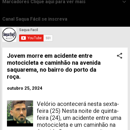
Marcadores Clique aqui para ver mais
t
a
Canal Saqua Fácil se inscreva
g
e
n
s
Jovem morre em acidente entre
motocicleta e caminhão na avenida
saquarema, no bairro do porto da
roça.
outubro 25, 2024
Velório acontecerá nesta sexta-
feira (25) Nesta noite de quinta-
feira (24), um acidente entre uma
motocicleta e um caminhão na