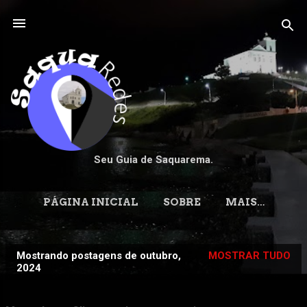
Pular para o conteúdo principal
Seu Guia de Saquarema.
PÁGINA INICIAL
SOBRE
MAIS…
Mostrando postagens de outubro,
MOSTRAR TUDO
P
2024
o
s