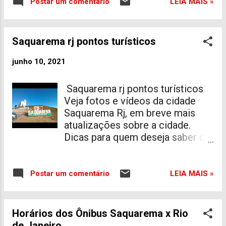
obras de manutenção na Rua
LEIA MAIS »
Postar um comentário
excelente ferramenta para inibir e
Francisco Fonseca, em frente ao
resolver crimes! nos
Supermercado Esperança. O
recomendamos! instale a sua
trânsito seguirá em meia pista
Saquarema rj pontos turísticos
com o profissional de sua
das 08 às 13 horas. Após esse
preferência. O trabalho árduo
horário, a Guarda Civil interditará
junho 10, 2021
continua!
totalmente a via para que as
obras sejam concluídas. A
Saquarema rj pontos turísticos
expectativa é que a via seja
Veja fotos e vídeos da cidade
liberada às 22 horas, após a
Saquarema Rj, em breve mais
conclusão dos reparos.
atualizações sobre a cidade.
Dicas para quem deseja saber o
que fazer aqui em saquarema
clique aqui.
LEIA MAIS »
Postar um comentário
Horários dos Ônibus Saquarema x Rio
de Janeiro.