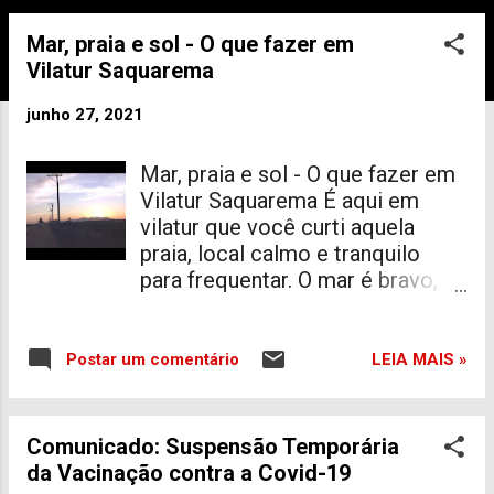
s
Mar, praia e sol - O que fazer em
Vilatur Saquarema
junho 27, 2021
Mar, praia e sol - O que fazer em
Vilatur Saquarema É aqui em
vilatur que você curti aquela
praia, local calmo e tranquilo
para frequentar. O mar é bravo,
mas na maioria das vezes tem
lagomar para aproveitar. É aqui
em vilatur , que tem lagoa,
LEIA MAIS »
Postar um comentário
natureza bela de se contemplar,
tem estacionamento amplo, sem
problemas de engarrafamentos
Comunicado: Suspensão Temporária
de carros como em Saquarema
da Vacinação contra a Covid-19
na praia da vila por exemplo.