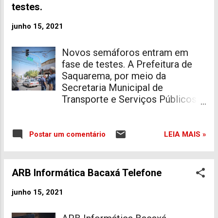
por todos. Ela deixa duas filhas.
testes.
Nossos sentimentos aos amigos
e familiares! Fonte: Saquarema
junho 15, 2021
da Depressão
Novos semáforos entram em
fase de testes. A Prefeitura de
Saquarema, por meio da
Secretaria Municipal de
Transporte e Serviços Públicos,
iniciou a fase de testes dos
novos semáforos instalados nas
vias da cidade. Durante os
LEIA MAIS »
Postar um comentário
próximos dias, os equipamentos
serão avaliados nos quesitos
funcionamento, tempo de
ARB Informática Bacaxá Telefone
travessia de pedestres e
veículos, além de outras
junho 15, 2021
questões viárias. Técnicos da
empresa responsável em