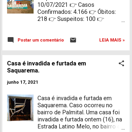
imunizar pessoas com
10/07/2021 👉 Casos
comorbidades , profissionais da
Confirmados: 4.166 👉 Óbitos:
educação, forças de segurança e
218 👉 Suspeitos: 100 👉
população em geral. Já a
Descartados: 10.786 👉
segunda remessa, que contém
Recuperados: 2.440 Fonte:
350 doses de Coronavac , tem
http://coronavirus.saquarema.rj.g
LEIA MAIS »
Postar um comentário
como público alvo gestantes,
ov.br/
lactantes, puérperas e
trabalhadores da limpeza urbana.
Casa é invadida e furtada em
É importante reforçar que a
Saquarema.
proposta é cumprir o calendário
e, logo que haja, a disponibilidade
junho 17, 2021
de doses, serão realizadas ações
estratégicas. Lembrando ainda
Casa é invadida e furtada em
que o município está adiantado
Saquarema. Caso ocorreu no
no calendário único proposto
bairro de Palmital. Uma casa foi
pelo Governo Estadual que é
invadida e furtada ontem (16), na
iniciar a vacinação da população
Estrada Latino Melo, no bairro de
de 54 a 45 somen...