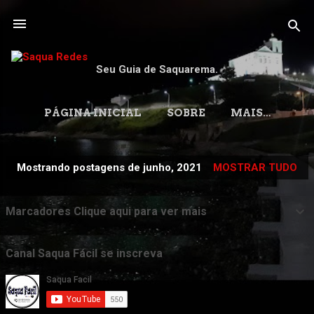
Pular para o conteúdo principal
Seu Guia de Saquarema.
PÁGINA INICIAL
SOBRE
MAIS…
Mostrando postagens de junho, 2021
MOSTRAR TUDO
P
o
Marcadores Clique aqui para ver mais
s
t
a
Canal Saqua Fácil se inscreva
g
e
n