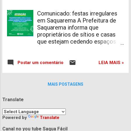
Comunicado: festas irregulares
em Saquarema A Prefeitura de
Saquarema informa que
proprietários de sítios e casas
que estejam cedendo espaços
para a realização de festas
clandestinas, além dos
organizadores, serão multados.
LEIA MAIS »
Postar um comentário
Estas festas irregulares geram
aglomerações que favorecem a
propagação do coronavírus. Para
MAIS POSTAGENS
denúncias, os moradores podem
entrar em contato com a
Translate
Secretaria Municipal de
Segurança e Ordem Pública pelo
Powered by
Translate
número (22) 99600-8948.
Canal no you tube Saqua Fácil