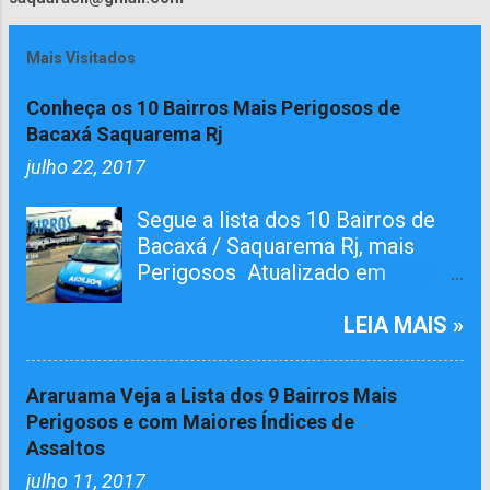
Mais Visitados
Conheça os 10 Bairros Mais Perigosos de
Bacaxá Saquarema Rj
julho 22, 2017
Segue a lista dos 10 Bairros de
Bacaxá / Saquarema Rj, mais
Perigosos Atualizado em
01/05/2026 O bairro RAIA teve
Tiroteiro essa semana, não esta
LEIA MAIS »
na lista mais já atualizamos aqui.
O Pelotão da 4ª Cia em ação
Araruama Veja a Lista dos 9 Bairros Mais
conjunta com agentes da 124º
Perigosos e com Maiores Índices de
Dp, realizaram várias incursões.
Assaltos
Afim de capturar MARGINAIS da
julho 11, 2017
lei e Reprimir O TRÁFICO DE