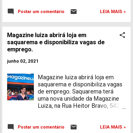
estava na garagem de casa
estava com sorriso no rosto, e
quando dois homens entraram no
tinha uma oficina mecânica com
LEIA MAIS »
Postar um comentário
local e atiraram. O militar não
o pai em frente ao antigo ad'Léo,
resistiu aos ferimentos e morreu
em Bacaxá. De acordo com os
no local. A ocorrência foi
familiares, Arnaldo não tinha
Magazine luiza abrirá loja em
registrada na 124ªDP
nenhum problema de saúde. O
saquarema e disponibiliza vagas de
(Saquarema).
falecido deixa uma filha bebê que
emprego.
fará 1 ano e outro de 11 anos.
Nossos sentimentos aos amigos
junho 02, 2021
e familiares!
Magazine luiza abrirá loja em
saquarema e disponibiliza vagas
de emprego. Saquarema terá
uma nova unidade da Magazine
Luiza, na Rua Heitor Bravo, 5422,
em Bacaxá. O estabelecimento já
abriu as vagas de emprego. vagas
disponíveis: vendedor assistente
LEIA MAIS »
Postar um comentário