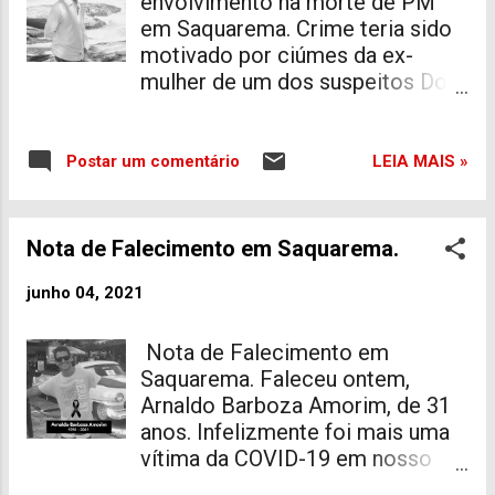
envolvimento na morte de PM
em Saquarema. Crime teria sido
motivado por ciúmes da ex-
mulher de um dos suspeitos Dois
homens foram presos na
madrugada desta terça-feira (08)
suspeitos de envolvimento na
LEIA MAIS »
Postar um comentário
morte do policial Ireno Duarte da
Rosa, conhecido como cabo
Duarte. O crime aconteceu na
Nota de Falecimento em Saquarema.
Estrada Bonsucesso, Estância
Moinho de Ouro, em Saquarema,
junho 04, 2021
na Região dos Lagos, na noite de
segunda-feira. Segundo as
Nota de Falecimento em
investigações, o assassinato
Saquarema. Faleceu ontem,
teria sido motivado por ciúmes
Arnaldo Barboza Amorim, de 31
da ex-mulher de um dos
anos. Infelizmente foi mais uma
envolvidos. Cabo Duarte, que era
vítima da COVID-19 em nosso
lotado no 25ºBPM (Cabo Frio),
município. Arnaldo sempre