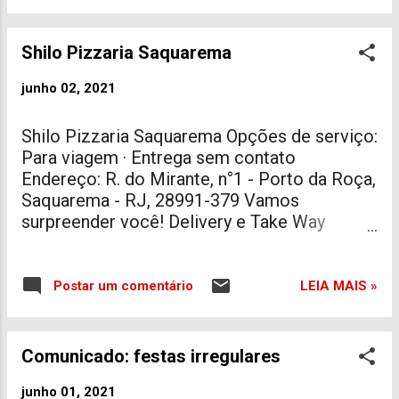
de vendas júnior assistente de
vendas pleno assistente de
vendas sênior líder de estoque
Shilo Pizzaria Saquarema
assistente de loja montador
auxiliar de limpeza Para deixar o
junho 02, 2021
currículo, basta acessar: clique
aqui
Shilo Pizzaria Saquarema Opções de serviço:
Para viagem · Entrega sem contato
Endereço: R. do Mirante, n°1 - Porto da Roça,
Saquarema - RJ, 28991-379 Vamos
surpreender você! Delivery e Take Way
Saquarema - RJ Peça sua Shilo Telefone: 22
99816-0304 #pizzaria saquarema #pizzaria
em saquarema delivery #cantinho da pizza
LEIA MAIS »
Postar um comentário
delivery #cantinho da pizza delivery
saquarema
Comunicado: festas irregulares
junho 01, 2021