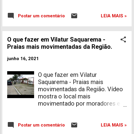
Palmital. Ao morador chegar na
residência, não encontrou
praticamente nada. Os meliantes
LEIA MAIS »
Postar um comentário
quebraram as janelas para entrar
no local. Essa é a segunda vez
que isso ocorre. Alguns dos bens
O que fazer em Vilatur Saquarema -
que foram levados: 1 Roçadeira
Praias mais movimentadas da Região.
da marca Toyma tb 63cc 1 TV
Smart Samsung 32" 1 Notbook
junho 16, 2021
Dell Inspiron 14z Aparelhos de
internet Fonte: Saquarema da
O que fazer em Vilatur
depressão
Saquarema - Praias mais
movimentadas da Região. Vídeo
mostra o local mais
movimentado por moradores e
turistas de Vilatur. 8 Coisas
para fazer em Vilatur Lagoa de
Jacarepiá Sublocality Level 1.
LEIA MAIS »
Postar um comentário
Vilatur. Natural Feature.