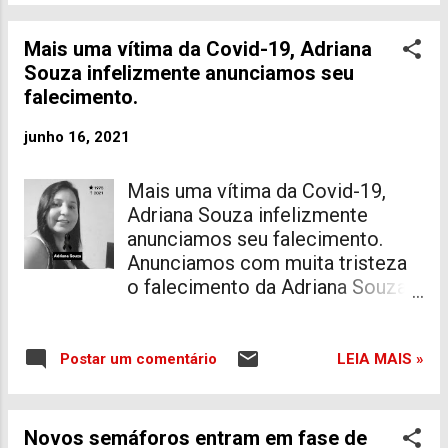
Praia Vilatur. Lodging. Praia
De Vilatur - Saquarema - RJ.
Mais uma vítima da Covid-19, Adriana
Night Club.
Souza infelizmente anunciamos seu
GRAVATÁ, SAQUAREMA-RJ. 423
falecimento.
R. ... Região Dos Lagos. Point of
Interest. Mercadinho Do
junho 16, 2021
Fernando. Natural Feature. Praia
de Massambaba. Restaurante.
Mais uma vítima da Covid-19,
Adriana Souza infelizmente
anunciamos seu falecimento.
Anunciamos com muita tristeza
o falecimento da Adriana Souza,
de 46 anos. Infelizmente mais
uma vítima da COVID-19 em
nosso município. Adriana era
LEIA MAIS »
Postar um comentário
moradora do bairro da Caixa D'
Água, proprietária do "Drika
Festas", casada e muito querida
Novos semáforos entram em fase de