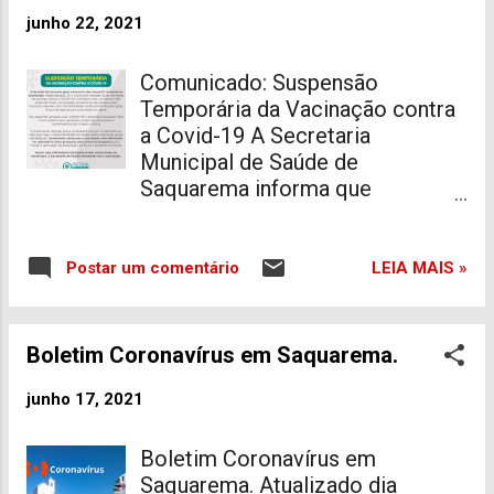
Mais informações sobre Vilatur
junho 22, 2021
clique aqui .
Comunicado: Suspensão
Temporária da Vacinação contra
a Covid-19 A Secretaria
Municipal de Saúde de
Saquarema informa que
suspenderá, temporariamente, o
calendário de vacinação contra a
Covid-19 no município. A decisão
LEIA MAIS »
Postar um comentário
foi tomada após o término das
doses D1 enviadas ao município.
Nesse sábado, 19, o município
Boletim Coronavírus em Saquarema.
recebeu duas remessas de
vacinas contra a COVID-19 . O
junho 17, 2021
primeiro lote, contendo 1092
doses de Pfizer, foi utilizado no
Boletim Coronavírus em
decorrer da semana para
Saquarema. Atualizado dia