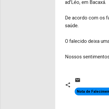
ad'Léo, em Bacaxá.
De acordo com os fa
saúde.
O falecido deixa uma
Nossos sentimentos 
Nota de Falecimen
C