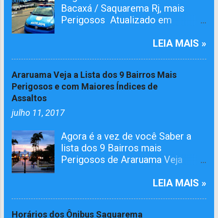
Bacaxá / Saquarema Rj, mais
Perigosos Atualizado em
01/05/2026 O bairro RAIA teve
Tiroteiro essa semana, não esta
LEIA MAIS »
na lista mais já atualizamos aqui.
O Pelotão da 4ª Cia em ação
Araruama Veja a Lista dos 9 Bairros Mais
conjunta com agentes da 124º
Perigosos e com Maiores Índices de
Dp, realizaram várias incursões.
Assaltos
Afim de capturar MARGINAIS da
julho 11, 2017
lei e Reprimir O TRÁFICO DE
DROGAS nos seguintes bairros.
Agora é a vez de você Saber a
Grande Operações Policiais
lista dos 9 Bairros mais
Militares em Saquarema Veja os
Perigosos de Araruama Veja
Dez Bairros mais Perigosos de
abaixo a lista com os Bairros que
Saquarema/Bacaxá Jardim
além de mais perigosos tem o
LEIA MAIS »
Ipitangas Engenho Grande Usina
maior número de Registros de
Bicuíba Rio da Areia Retiro
Assaltos. Você pode deixar sua
Guarani Condado Jaconé "Tufa"
Horários dos Ônibus Saquarema