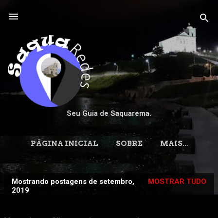
Pular para o conteúdo principal
Seu Guia de Saquarema.
PÁGINA INICIAL
SOBRE
MAIS…
Mostrando postagens de setembro,
MOSTRAR TUDO
P
2019
o
s