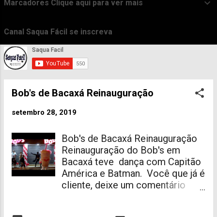
Marcadores Clique aqui para ver mais
t
a
Canal Saqua Fácil se inscreva
g
e
n
s
Bob's de Bacaxá Reinauguração
setembro 28, 2019
Bob's de Bacaxá Reinauguração
Reinauguração do Bob's em
Bacaxá teve dança com Capitão
América e Batman. Você que já é
cliente, deixe um comentário
sobre o que mudou no Bob's de
Bacaxá. Viu algum erro ou