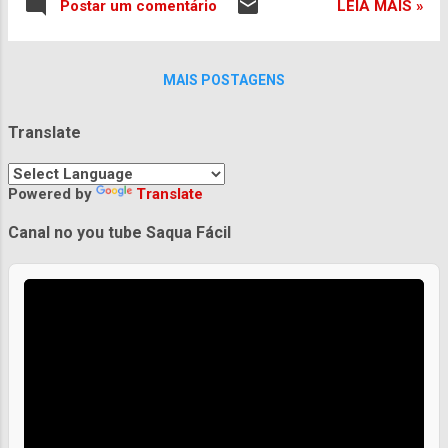
gostaria de adicionar alguma
LEIA MAIS »
Postar um comentário
sugestão a essa matéria?
Colabore
MAIS POSTAGENS
Translate
Powered by
Translate
Canal no you tube Saqua Fácil
Praias de Saquarema