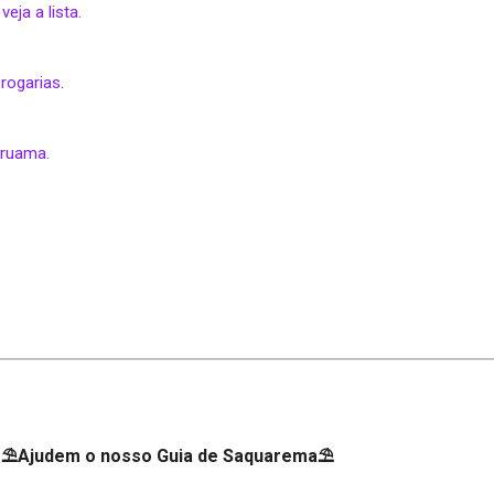
ja a lista.
rogarias
.
aruama.
⛱Ajudem o nosso Guia de Saquarema⛱