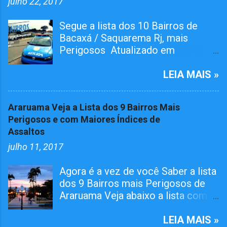
julho 22, 2017
Segue a lista dos 10 Bairros de
Bacaxá / Saquarema Rj, mais
Perigosos Atualizado em
01/05/2026 O bairro RAIA teve
Tiroteiro essa semana, não esta na
LEIA MAIS »
lista mais já atualizamos aqui. O
Pelotão da 4ª Cia em ação conjunta
Araruama Veja a Lista dos 9 Bairros Mais
com agentes da 124º Dp,
Perigosos e com Maiores Índices de
realizaram várias incursões. Afim
Assaltos
de capturar MARGINAIS da lei e
julho 11, 2017
Reprimir O TRÁFICO DE DROGAS
nos seguintes bairros. Grande
Agora é a vez de você Saber a lista
Operações Policiais Militares em
dos 9 Bairros mais Perigosos de
Saquarema Veja os Dez Bairros
Araruama Veja abaixo a lista com
mais Perigosos de
os Bairros que além de mais
Saquarema/Bacaxá Jardim
perigosos tem o maior número de
LEIA MAIS »
Ipitangas Engenho Grande Usina