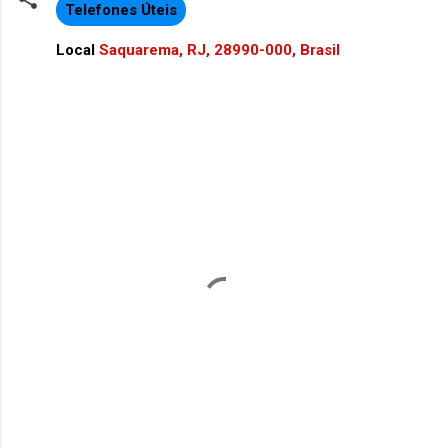
Telefones Úteis
Local
Saquarema, RJ, 28990-000, Brasil
C
o
m
e
n
t
á
r
i
o
s