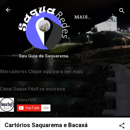
Pular para o conteúdo principal
MAIS…
Seu Guia de Saquarema.
Marcadores Clique aqui para ver mais
Canal Saqua Fácil se inscreva
Cartórios Saquarema e Bacaxá