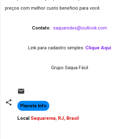
preços com melhor custo beneficio para você.
Contato:
saquaredes@outlook.com
Link para cadastro simples:
Clique Aqui
Grupo Saqua Fácil
Planeta Info
Local
Saquarema, RJ, Brasil
C