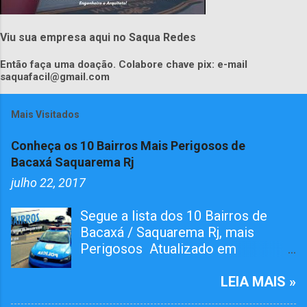
Viu sua empresa aqui no Saqua Redes
Então faça uma doação. Colabore chave pix: e-mail
saquafacil@gmail.com
Mais Visitados
Conheça os 10 Bairros Mais Perigosos de
Bacaxá Saquarema Rj
julho 22, 2017
Segue a lista dos 10 Bairros de
Bacaxá / Saquarema Rj, mais
Perigosos Atualizado em
01/05/2026 O bairro RAIA teve
Tiroteiro essa semana, não esta na
LEIA MAIS »
lista mais já atualizamos aqui. O