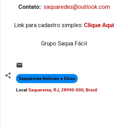
Contato:
saquaredes@outlook.com
Link para cadastro simples:
Clique Aqui
Grupo Saqua Fácil
Saquarema Notícias e Dicas
Local
Saquarema, RJ, 28990-000, Brasil
C
o
m
e