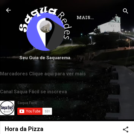
Pular para o conteúdo principal
MAIS…
Seu Guia de Saquarema.
Marcadores Clique aqui para ver mais
Canal Saqua Fácil se inscreva
Hora da Pizza