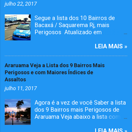
julho 22, 2017
Segue a lista dos 10 Bairros de
Bacaxá / Saquarema Rj, mais
Perigosos Atualizado em
01/05/2026 O bairro RAIA teve
Tiroteiro essa semana, não esta na
LEIA MAIS »
lista mais já atualizamos aqui. O
Pelotão da 4ª Cia em ação conjunta
Araruama Veja a Lista dos 9 Bairros Mais
com agentes da 124º Dp,
Perigosos e com Maiores Índices de
realizaram várias incursões. Afim
Assaltos
de capturar MARGINAIS da lei e
julho 11, 2017
Reprimir O TRÁFICO DE DROGAS
nos seguintes bairros. Grande
Agora é a vez de você Saber a lista
Operações Policiais Militares em
dos 9 Bairros mais Perigosos de
Saquarema Veja os Dez Bairros
Araruama Veja abaixo a lista com
mais Perigosos de
os Bairros que além de mais
Saquarema/Bacaxá Jardim
perigosos tem o maior número de
LEIA MAIS »
Ipitangas Engenho Grande Usina