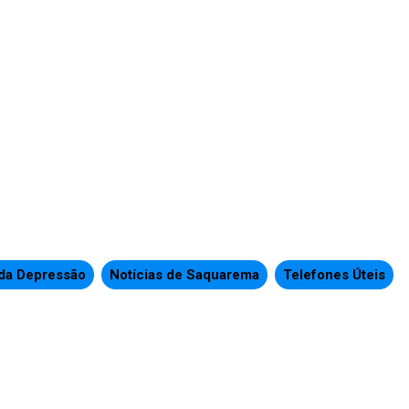
da Depressão
Notícias de Saquarema
Telefones Úteis