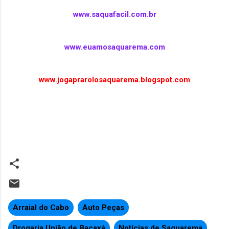
www.saquafacil.com.br
www.euamosaquarema.com
www.jogaprarolosaquarema.blogspot.com
Arraial do Cabo
Auto Peças
Drogaria União de Bacaxá
Notícias de Saquarema