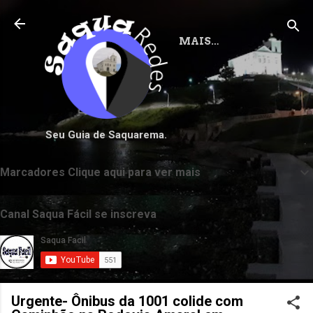
Pular para o conteúdo principal
MAIS…
Seu Guia de Saquarema.
Marcadores Clique aqui para ver mais
Canal Saqua Fácil se inscreva
Urgente- Ônibus da 1001 colide com