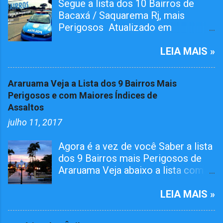
Segue a lista dos 10 Bairros de
Bacaxá / Saquarema Rj, mais
Perigosos Atualizado em
01/05/2026 O bairro RAIA teve
Tiroteiro essa semana, não esta na
LEIA MAIS »
lista mais já atualizamos aqui. O
Pelotão da 4ª Cia em ação conjunta
Araruama Veja a Lista dos 9 Bairros Mais
com agentes da 124º Dp,
Perigosos e com Maiores Índices de
realizaram várias incursões. Afim
Assaltos
de capturar MARGINAIS da lei e
julho 11, 2017
Reprimir O TRÁFICO DE DROGAS
nos seguintes bairros. Grande
Agora é a vez de você Saber a lista
Operações Policiais Militares em
dos 9 Bairros mais Perigosos de
Saquarema Veja os Dez Bairros
Araruama Veja abaixo a lista com
mais Perigosos de
os Bairros que além de mais
Saquarema/Bacaxá Jardim
perigosos tem o maior número de
LEIA MAIS »
Ipitangas Engenho Grande Usina
Registros de Assaltos. Você pode
Bicuíba Rio da Areia Retiro Guarani
deixar sua opinião logo no final
Condado Jaconé "Tufa" Vai embora