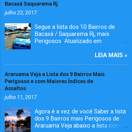
Bacaxá Saquarema Rj
julho 22, 2017
Segue a lista dos 10 Bairros de
Bacaxá / Saquarema Rj, mais
Perigosos Atualizado em
01/05/2026 O bairro RAIA teve
Tiroteiro essa semana, não esta na
LEIA MAIS »
lista mais já atualizamos aqui. O
Pelotão da 4ª Cia em ação conjunta
Araruama Veja a Lista dos 9 Bairros Mais
com agentes da 124º Dp,
Perigosos e com Maiores Índices de
realizaram várias incursões. Afim
Assaltos
de capturar MARGINAIS da lei e
julho 11, 2017
Reprimir O TRÁFICO DE DROGAS
nos seguintes bairros. Grande
Agora é a vez de você Saber a lista
Operações Policiais Militares em
dos 9 Bairros mais Perigosos de
Saquarema Veja os Dez Bairros
Araruama Veja abaixo a lista com
mais Perigosos de