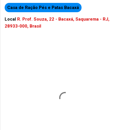
Casa de Ração Pés e Patas Bacaxá
Local
R. Prof. Souza, 22 - Bacaxá, Saquarema - RJ,
28933-000, Brasil
C
o
m
e
n
t
á
r
i
o
s