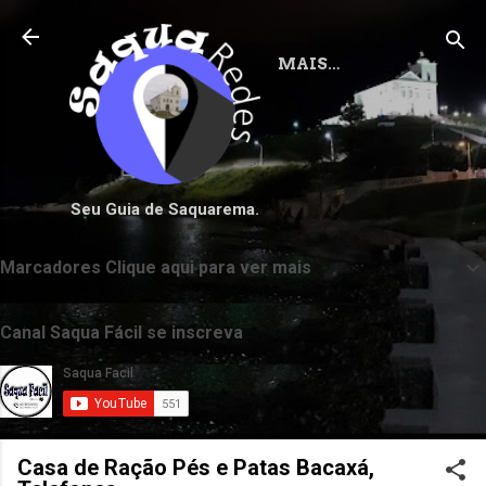
Pular para o conteúdo principal
MAIS…
Seu Guia de Saquarema.
Marcadores Clique aqui para ver mais
Canal Saqua Fácil se inscreva
Casa de Ração Pés e Patas Bacaxá,