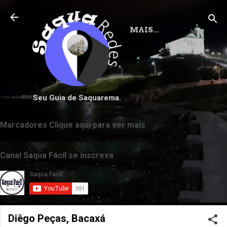
Pular para o conteúdo principal
MAIS…
Seu Guia de Saquarema.
Marcadores Clique aqui para ver mais
Canal Saqua Fácil se inscreva
Diêgo Peças, Bacaxá