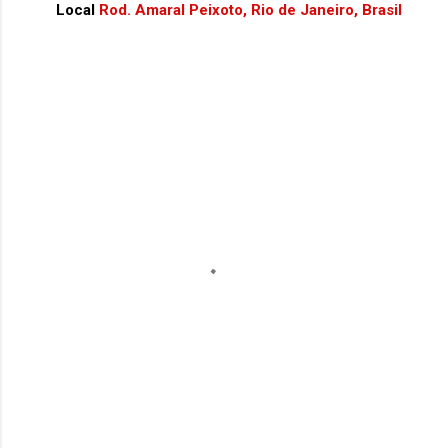
Local
Rod. Amaral Peixoto, Rio de Janeiro, Brasil
C
o
m
e
n
t
á
r
i
o
s