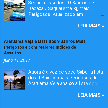
Segue a lista dos 10 Bairros de
Bacaxá / Saquarema Rj, mais
Perigosos Atualizado em
01/05/2026 O bairro RAIA teve
Tiroteiro essa semana, não esta na
LEIA MAIS »
lista mais já atualizamos aqui. O
Pelotão da 4ª Cia em ação conjunta
Araruama Veja a Lista dos 9 Bairros Mais
com agentes da 124º Dp,
Perigosos e com Maiores Índices de
realizaram várias incursões. Afim
Assaltos
de capturar MARGINAIS da lei e
julho 11, 2017
Reprimir O TRÁFICO DE DROGAS
nos seguintes bairros. Grande
Agora é a vez de você Saber a lista
Operações Policiais Militares em
dos 9 Bairros mais Perigosos de
Saquarema Veja os Dez Bairros
Araruama Veja abaixo a lista com
mais Perigosos de
os Bairros que além de mais
Saquarema/Bacaxá Jardim
perigosos tem o maior número de
LEIA MAIS »
Ipitangas Engenho Grande Usina
Registros de Assaltos. Você pode
Bicuíba Rio da Areia Retiro Guarani
deixar sua opinião logo no final
Condado Jaconé "Tufa" Vai embora