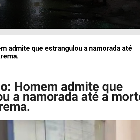
a
em admite que estrangulou a namorada até
arema.
io: Homem admite que
ou a namorada até a mort
rema.