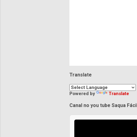
s
Translate
Powered by
Translate
Canal no you tube Saqua Fáci
Praias de Saquarema