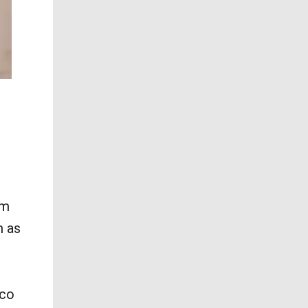
e
em
m as
uco