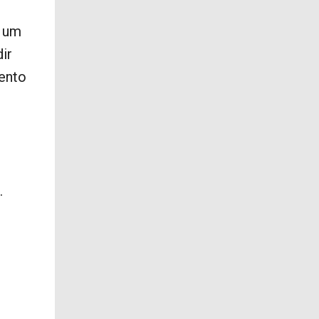
m um
ir
ento
e
.
-