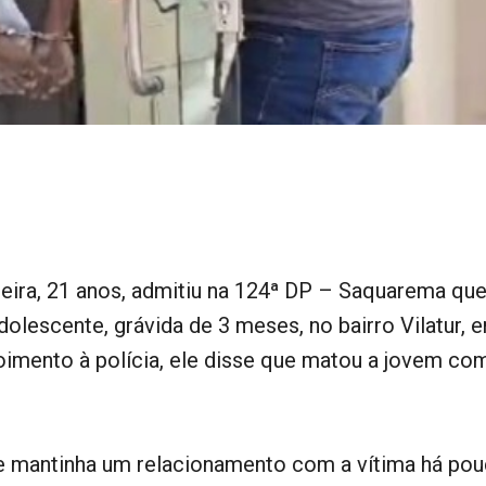
ira, 21 anos, admitiu na 124ª DP – Saquarema qu
olescente, grávida de 3 meses, no bairro Vilatur, 
mento à polícia, ele disse que matou a jovem co
e mantinha um relacionamento com a vítima há po