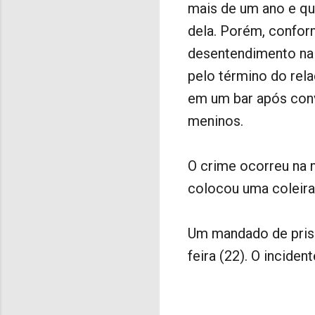
mais de um ano e qu
dela. Porém, confor
desentendimento na ú
pelo término do rel
em um bar após conv
meninos.
O crime ocorreu na m
colocou uma coleira 
Um mandado de prisã
feira (22). O inciden