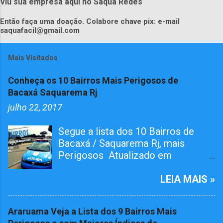
Viu sua empresa aqui no Saqua Redes
Então faça uma doação. Colabore chave pix: e-mail
saquafacil@gmail.com
Mais Visitados
Conheça os 10 Bairros Mais Perigosos de
Bacaxá Saquarema Rj
julho 22, 2017
Segue a lista dos 10 Bairros de
Bacaxá / Saquarema Rj, mais
Perigosos Atualizado em
01/05/2026 O bairro RAIA teve
Tiroteiro essa semana, não esta na
LEIA MAIS »
lista mais já atualizamos aqui. O
Pelotão da 4ª Cia em ação conjunta
Araruama Veja a Lista dos 9 Bairros Mais
com agentes da 124º Dp,