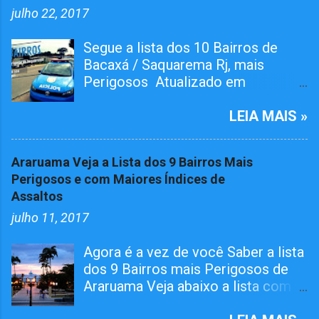
julho 22, 2017
Segue a lista dos 10 Bairros de
Bacaxá / Saquarema Rj, mais
Perigosos Atualizado em
01/05/2026 O bairro RAIA teve
Tiroteiro essa semana, não esta na
LEIA MAIS »
lista mais já atualizamos aqui. O
Pelotão da 4ª Cia em ação conjunta
Araruama Veja a Lista dos 9 Bairros Mais
com agentes da 124º Dp,
Perigosos e com Maiores Índices de
realizaram várias incursões. Afim
Assaltos
de capturar MARGINAIS da lei e
julho 11, 2017
Reprimir O TRÁFICO DE DROGAS
nos seguintes bairros. Grande
Agora é a vez de você Saber a lista
Operações Policiais Militares em
dos 9 Bairros mais Perigosos de
Saquarema Veja os Dez Bairros
Araruama Veja abaixo a lista com
mais Perigosos de
os Bairros que além de mais
Saquarema/Bacaxá Jardim