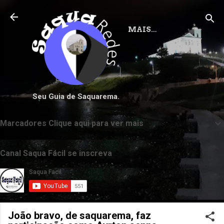
Pular para o conteúdo principal
MAIS…
Seu Guia de Saquarema.
Marcadores Clique aqui para ver mais
Canal Saqua Fácil se inscreva
João bravo, de saquarema, faz