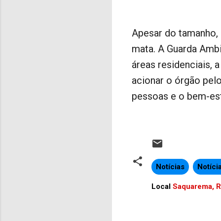
Apesar do tamanho, 
mata. A Guarda Ambie
áreas residenciais, 
acionar o órgão pel
pessoas e o bem-est
Notícias
Notíci
Local
Saquarema, RJ
C