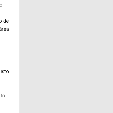
do
o de
 área
usto
lto