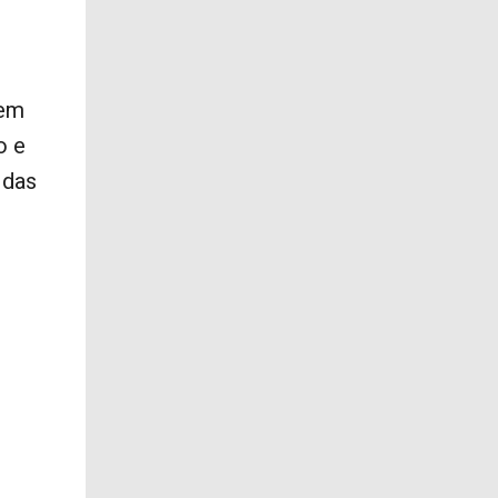
 em
o e
 das