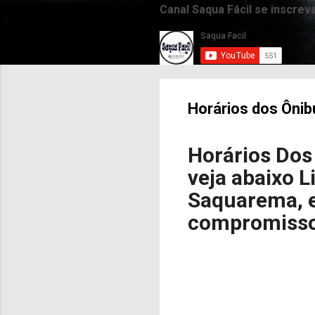
Canal Saqua Fácil se inscrev
Horários dos Ôni
Horários Dos
veja abaixo L
Saquarema, e
compromiss