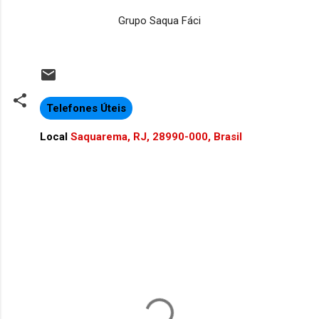
Grupo Saqua Fáci
Telefones Úteis
Local
Saquarema, RJ, 28990-000, Brasil
C
o
m
e
n
t
á
r