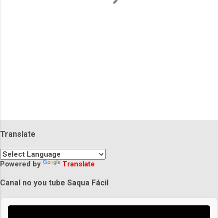
i
o
s
Translate
Powered by
Translate
Canal no you tube Saqua Fácil
Praias de Saquarema