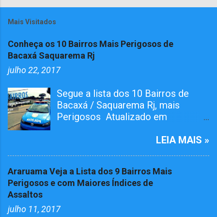
Mais Visitados
Conheça os 10 Bairros Mais Perigosos de
Bacaxá Saquarema Rj
julho 22, 2017
Segue a lista dos 10 Bairros de
Bacaxá / Saquarema Rj, mais
Perigosos Atualizado em
01/05/2026 O bairro RAIA teve
Tiroteiro essa semana, não esta na
LEIA MAIS »
lista mais já atualizamos aqui. O
Pelotão da 4ª Cia em ação conjunta
Araruama Veja a Lista dos 9 Bairros Mais
com agentes da 124º Dp,
Perigosos e com Maiores Índices de
realizaram várias incursões. Afim
Assaltos
de capturar MARGINAIS da lei e
julho 11, 2017
Reprimir O TRÁFICO DE DROGAS