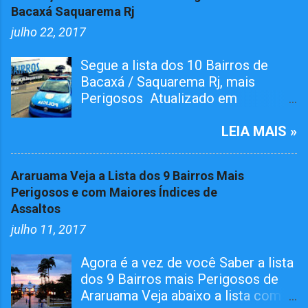
Bacaxá Saquarema Rj
julho 22, 2017
Segue a lista dos 10 Bairros de
Bacaxá / Saquarema Rj, mais
Perigosos Atualizado em
01/05/2026 O bairro RAIA teve
Tiroteiro essa semana, não esta na
LEIA MAIS »
lista mais já atualizamos aqui. O
Pelotão da 4ª Cia em ação conjunta
Araruama Veja a Lista dos 9 Bairros Mais
com agentes da 124º Dp,
Perigosos e com Maiores Índices de
realizaram várias incursões. Afim
Assaltos
de capturar MARGINAIS da lei e
julho 11, 2017
Reprimir O TRÁFICO DE DROGAS
nos seguintes bairros. Grande
Agora é a vez de você Saber a lista
Operações Policiais Militares em
dos 9 Bairros mais Perigosos de
Saquarema Veja os Dez Bairros
Araruama Veja abaixo a lista com
mais Perigosos de