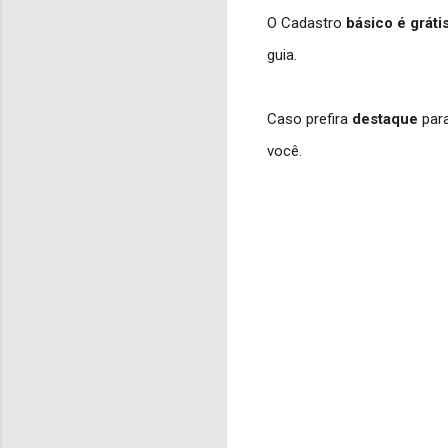
O Cadastro
básico
é gráti
guia.
Caso prefira
destaque
para
você.