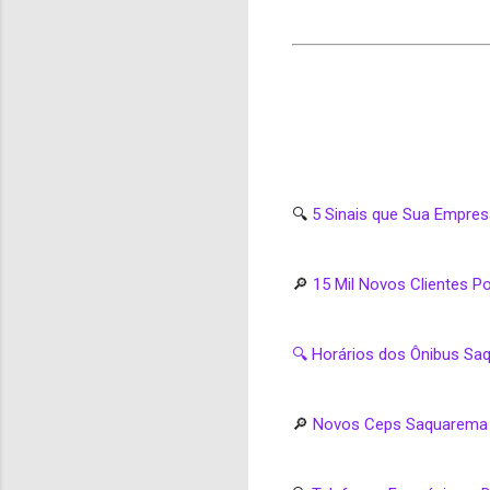
🔍
5 Sinais que Sua Empre
🔎
15 Mil Novos Clientes 
🔍 Horários dos Ônibus Sa
🔎
Novos Ceps Saquarema ve