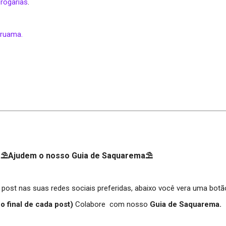
rogarias
.
aruama.
⛱Ajudem o nosso Guia de Saquarema⛱
 post nas suas redes sociais preferidas, abaixo você vera uma botã
no final de cada post)
Colabore com nosso
Guia de Saquarema.