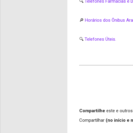
🔍
Telefones Farmácias e D
🔎
Horários dos Ônibus Ar
🔍
Telefones Úteis.
Compartilhe
este e outros
Compartilhar
(no início e 