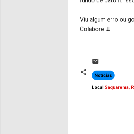
fundo de batom, iss
Viu algum erro ou go
Colabore ⇊
Notícias
Local
Saquarema, RJ
C
o
m
e