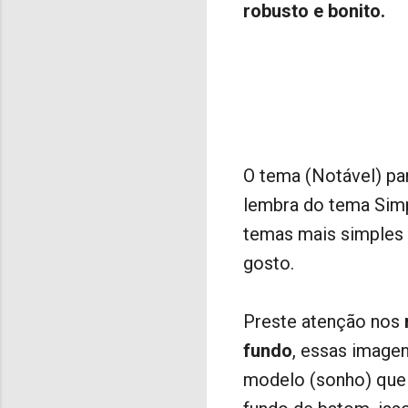
robusto e bonito.
O tema (Notável) pa
lembra do tema Simp
temas mais simples 
gosto.
Preste atenção nos
fundo
, essas image
modelo (sonho) que