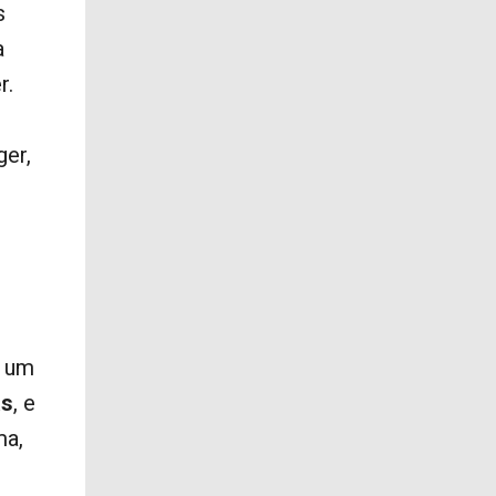
s
a
r.
ger,
e um
as
, e
ma,