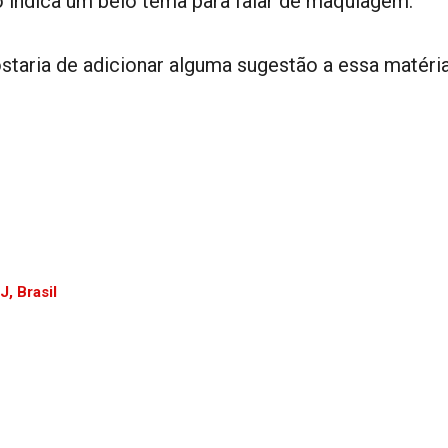
o indica um belo tema para falar de maquiagem.
staria de adicionar alguma sugestão a essa matéri
, Brasil