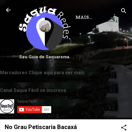
Pular para o conteúdo principal
MAIS…
Seu Guia de Saquarema.
Marcadores Clique aqui para ver mais
Canal Saqua Fácil se inscreva
No Grau Petiscaria Bacaxá