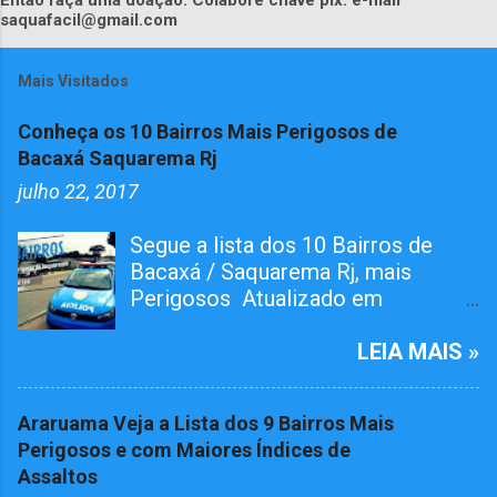
Então faça uma doação. Colabore chave pix: e-mail
saquafacil@gmail.com
Mais Visitados
Conheça os 10 Bairros Mais Perigosos de
Bacaxá Saquarema Rj
julho 22, 2017
Segue a lista dos 10 Bairros de
Bacaxá / Saquarema Rj, mais
Perigosos Atualizado em
01/05/2026 O bairro RAIA teve
Tiroteiro essa semana, não esta na
LEIA MAIS »
lista mais já atualizamos aqui. O
Pelotão da 4ª Cia em ação conjunta
Araruama Veja a Lista dos 9 Bairros Mais
com agentes da 124º Dp,
Perigosos e com Maiores Índices de
realizaram várias incursões. Afim
Assaltos
de capturar MARGINAIS da lei e