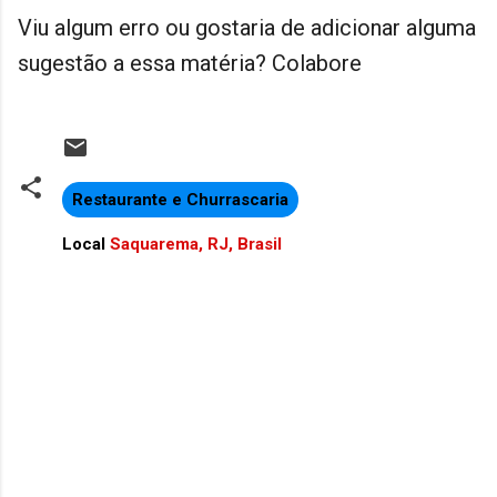
Viu algum erro ou gostaria de adicionar alguma
sugestão a essa matéria? Colabore
Restaurante e Churrascaria
Local
Saquarema, RJ, Brasil
C
o
m
e
n
t
á