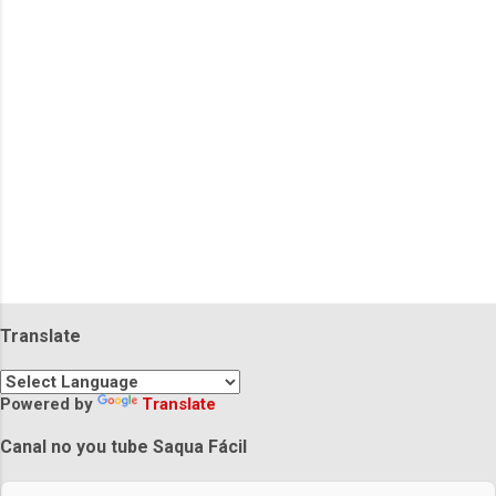
r
i
o
s
Translate
Powered by
Translate
Canal no you tube Saqua Fácil