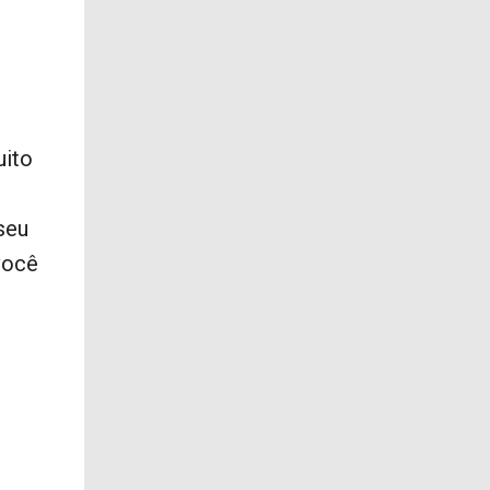
uito
seu
você