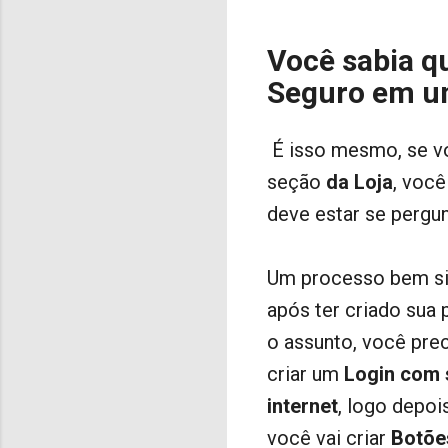
Você sabia q
Seguro em u
É isso mesmo, se 
seção
da Loja
, voc
deve estar se pergu
Um processo bem si
após ter criado sua 
o assunto, você pre
criar um
Login com 
internet
, logo depoi
você vai criar
Botõe