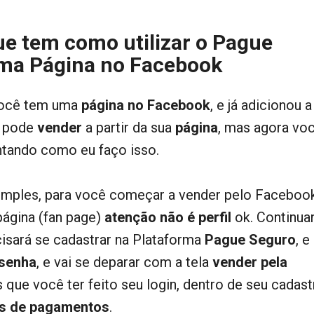
ue tem como utilizar o Pague
ma Página no Facebook
você tem uma
página no Facebook
, e já adicionou a
ê pode
vender
a partir da sua
página
, mas agora vo
ntando como eu faço isso.
mples, para você começar a vender pelo Facebook
página (fan page)
atenção não é perfil
ok. Continua
cisará se cadastrar na Plataforma
Pague Seguro
, e
senha
, e vai se deparar com a tela
vender pela
s que você ter feito seu login, dentro de seu cadast
s de pagamentos
.