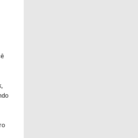
cê
,
ndo
ro