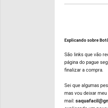
Explicando sobre Bo
São links que vão re
página do pague seg
finalizar a compra.
Sei que algumas pes
mas vou deixar meu E
mail:
saquafacil@g