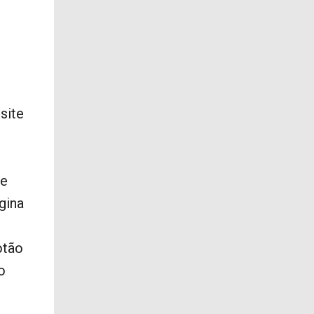
site
de
gina
otão
o