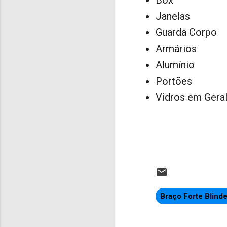
Janelas
Guarda Corpo
Armários
Alumínio
Portões
Vidros em Gera
Braço Forte Blind
C