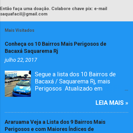
Então faça uma doação. Colabore chave pix: e-mail
saquafacil@gmail.com
Mais Visitados
Conheça os 10 Bairros Mais Perigosos de
Bacaxá Saquarema Rj
julho 22, 2017
Segue a lista dos 10 Bairros de
Bacaxá / Saquarema Rj, mais
Perigosos Atualizado em
01/05/2026 O bairro RAIA teve
Tiroteiro essa semana, não esta na
LEIA MAIS »
lista mais já atualizamos aqui. O
Pelotão da 4ª Cia em ação conjunta
Araruama Veja a Lista dos 9 Bairros Mais
com agentes da 124º Dp,
Perigosos e com Maiores Índices de
realizaram várias incursões. Afim