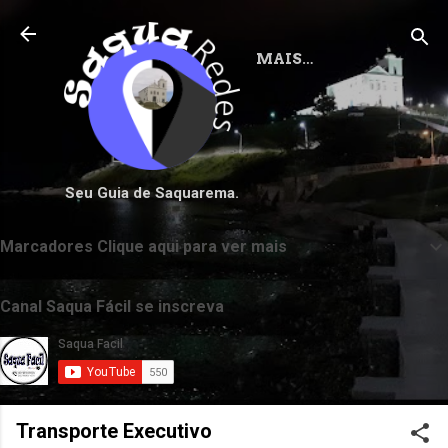
Pular para o conteúdo principal
MAIS…
Seu Guia de Saquarema.
Marcadores Clique aqui para ver mais
Canal Saqua Fácil se inscreva
Transporte Executivo