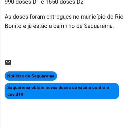
990 doses D1 e 1650 doses D2.
As doses foram entregues no município de Rio
Bonito e já estão a caminho de Saquarema.
Notícias de Saquarema
Saquarema obtém novas doses da vacina contra o
covid19
C
o
m