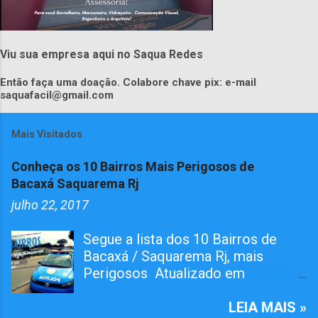
Viu sua empresa aqui no Saqua Redes
Então faça uma doação. Colabore chave pix: e-mail
saquafacil@gmail.com
Mais Visitados
Conheça os 10 Bairros Mais Perigosos de
Bacaxá Saquarema Rj
julho 22, 2017
Segue a lista dos 10 Bairros de
Bacaxá / Saquarema Rj, mais
Perigosos Atualizado em
01/05/2026 O bairro RAIA teve
Tiroteiro essa semana, não esta na
LEIA MAIS »