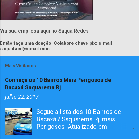
Viu sua empresa aqui no Saqua Redes
Então faça uma doação. Colabore chave pix: e-mail
saquafacil@gmail.com
Mais Visitados
Conheça os 10 Bairros Mais Perigosos de
Bacaxá Saquarema Rj
julho 22, 2017
Segue a lista dos 10 Bairros de
Bacaxá / Saquarema Rj, mais
Perigosos Atualizado em
01/05/2026 O bairro RAIA teve