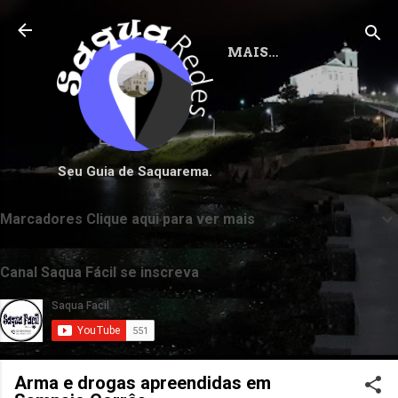
Pular para o conteúdo principal
MAIS…
Seu Guia de Saquarema.
Marcadores Clique aqui para ver mais
Canal Saqua Fácil se inscreva
Arma e drogas apreendidas em