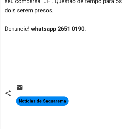
seu comparsa "JF". Questão de tempo para os
dois serem presos.
Denuncie!
whatsapp 2651 0190.
Notícias de Saquarema
C
o