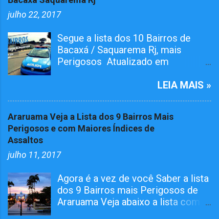
julho 22, 2017
Segue a lista dos 10 Bairros de
Bacaxá / Saquarema Rj, mais
Perigosos Atualizado em
01/05/2026 O bairro RAIA teve
Tiroteiro essa semana, não esta na
LEIA MAIS »
lista mais já atualizamos aqui. O
Pelotão da 4ª Cia em ação conjunta
Araruama Veja a Lista dos 9 Bairros Mais
com agentes da 124º Dp,
Perigosos e com Maiores Índices de
realizaram várias incursões. Afim
Assaltos
de capturar MARGINAIS da lei e
julho 11, 2017
Reprimir O TRÁFICO DE DROGAS
nos seguintes bairros. Grande
Agora é a vez de você Saber a lista
Operações Policiais Militares em
dos 9 Bairros mais Perigosos de
Saquarema Veja os Dez Bairros
Araruama Veja abaixo a lista com
mais Perigosos de
os Bairros que além de mais
Saquarema/Bacaxá Jardim